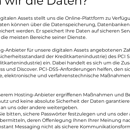
 wir die Daten?
gitalen Assets stellt uns die Online-Plattform zu Verfüg
 Daten können über die Datenspeicherung, Datenbank
chert werden. Er speichert Ihre Daten auf sicheren Serve
 die meisten Bereiche seiner Dienste.
g-Anbieter für unsere digitalen Assets angebotenen Za
icherheitsstandard der Kreditkartenindustrie) des PCI S
ditkartenindustrie) ein. Dabei handelt es sich um die 
ess und Discover. PCI-DSS-Anforderungen helfen, den 
che, elektronische und verfahrenstechnische Maßnahme
nserem Hosting-Anbieter ergriffenen Maßnahmen und
tz und keine absolute Sicherheit der Daten garantieren
g an uns oder andere weitergeben.
e bitten, sichere Passwörter festzulegen und uns oder
übermitteln, deren Offenlegung Ihnen Ihrer Meinung nac
nstant Messaging nicht als sichere Kommunikationsforme