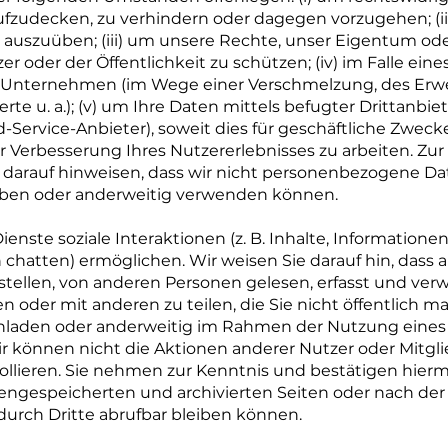
ufzudecken, zu verhindern oder dagegen vorzugehen; (i
auszuüben; (iii) um unsere Rechte, unser Eigentum ode
er oder der Öffentlichkeit zu schützen; (iv) im Falle ein
Unternehmen (im Wege einer Verschmelzung, des Erwe
e u. a.); (v) um Ihre Daten mittels befugter Drittanbiet
d-Service-Anbieter), soweit dies für geschäftliche Zweck
 Verbesserung Ihres Nutzererlebnisses zu arbeiten. Zu
 darauf hinweisen, dass wir nicht personenbezogene 
geben oder anderweitig verwenden können.
Dienste soziale Interaktionen (z. B. Inhalte, Informatio
atten) ermöglichen. Wir weisen Sie darauf hin, dass all
stellen, von anderen Personen gelesen, erfasst und ve
n oder mit anderen zu teilen, die Sie nicht öffentlich 
chladen oder anderweitig im Rahmen der Nutzung eines 
Wir können nicht die Aktionen anderer Nutzer oder Mitglie
rollieren. Sie nehmen zur Kenntnis und bestätigen hiermi
ngespeicherten und archivierten Seiten oder nach der 
durch Dritte abrufbar bleiben können.