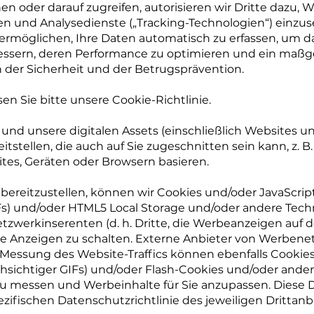
 oder darauf zugreifen, autorisieren wir Dritte dazu, W
n und Analysedienste („Tracking-Technologien“) einzuse
ermöglichen, Ihre Daten automatisch zu erfassen, um da
bessern, deren Performance zu optimieren und ein maßg
 der Sicherheit und der Betrugsprävention.
en Sie bitte unsere Cookie-Richtlinie.
und unsere digitalen Assets (einschließlich Websites
stellen, die auch auf Sie zugeschnitten sein kann, z. B.
tes, Geräten oder Browsern basieren.
bereitzustellen, können wir Cookies und/oder JavaScr
GIFs) und/oder HTML5 Local Storage und/oder andere Tec
Netzwerkinserenten (d. h. Dritte, die Werbeanzeigen auf 
te Anzeigen zu schalten. Externe Anbieter von Werben
Messung des Website-Traffics können ebenfalls Cookies
hsichtiger GIFs) und/oder Flash-Cookies und/oder and
zu messen und Werbeinhalte für Sie anzupassen. Diese 
ifischen Datenschutzrichtlinie des jeweiligen Drittanbi