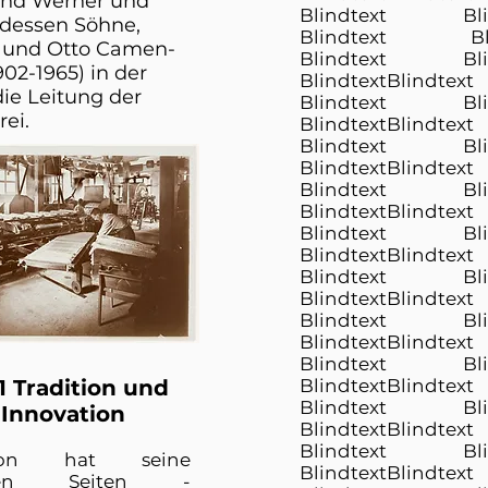
und Werner und
Blindtext Blin
 dessen Söhne,
Blindtext Bli
 und Otto Camen-
Blindtext Blin
902-1965) in der
BlindtextBlindtext
die Leitung der
Blindtext Blin
ei.
BlindtextBlindtext
Blindtext Blin
BlindtextBlindtext
Blindtext Blin
BlindtextBlindtext
Blindtext Blin
BlindtextBlindtext
Blindtext Blin
BlindtextBlindtext
Blindtext Blin
BlindtextBlindtext
Blindtext Blin
1 Tradition und
BlindtextBlindtext
Blindtext Blin
Innovation
BlindtextBlindtext
Blindtext Blin
tion hat seine
BlindtextBlindtext
nen Seiten -