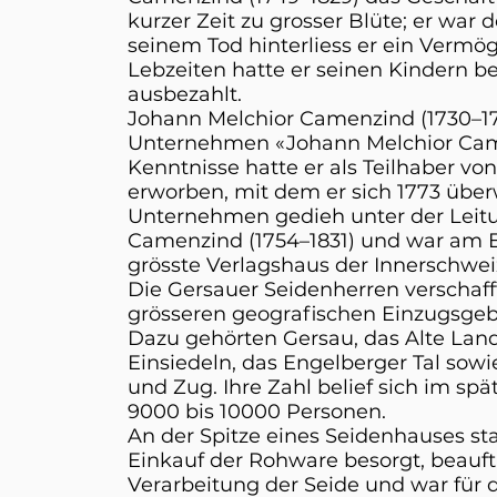
kurzer Zeit zu grosser Blüte; er war d
seinem Tod hinterliess er ein Vermö
Lebzeiten hatte er seinen Kindern b
ausbezahlt.
Johann Melchior Camenzind (1730–17
Unternehmen «Johann Melchior Came
Kenntnisse hatte er als Teilhaber vo
erworben, mit dem er sich 1773 über
Unternehmen gedieh unter der Leit
Camenzind (1754–1831) und war am E
grösste Verlagshaus der Innerschwei
Die Gersauer Seidenherren verschaf
grösseren geografischen Einzugsge
Dazu gehörten Gersau, das Alte Lan
Einsiedeln, das Engelberger Tal sowi
und Zug. Ihre Zahl belief sich im sp
9000 bis 10000 Personen.
An der Spitze eines Seidenhauses sta
Einkauf der Rohware besorgt, beauft
Verarbeitung der Seide und war für 