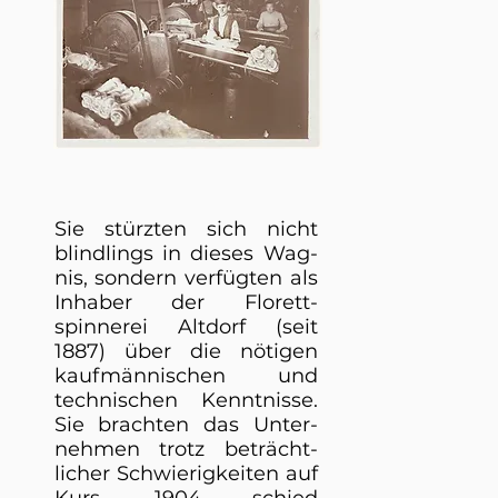
Sie stürzten sich nicht
blindlings in dieses Wag-
nis, sondern verfügten als
Inhaber der Florett-
spinnerei Altdorf (seit
1887) über die nötigen
kaufmännischen und
technischen Kenntnisse.
Sie brachten das Unter-
nehmen trotz beträcht-
licher Schwierigkeiten auf