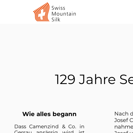
129 Jahre S
Wie alles begann
Nach d
Josef 
Dass Camenzind & Co. in
nahme
Gersau ansässig wird ist