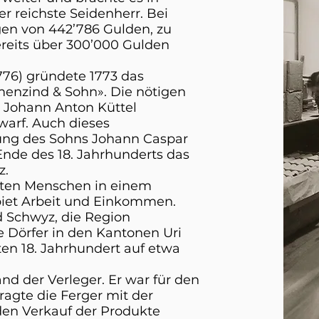
er reichste Seidenherr. Bei
gen von 442’786 Gulden, zu
ereits über 300’000 Gulden
76) gründete 1773 das
nzind & Sohn». Die nötigen
n Johann Anton Küttel
warf. Auch dieses
ung des Sohns Johann Caspar
nde des 18. Jahrhunderts das
z.
ften Menschen in einem
biet Arbeit und Einkommen.
d Schwyz, die Region
e Dörfer in den Kantonen Uri
äten 18. Jahrhundert auf etwa
nd der Verleger. Er war für den
ragte die Ferger mit der
den Verkauf der Produkte