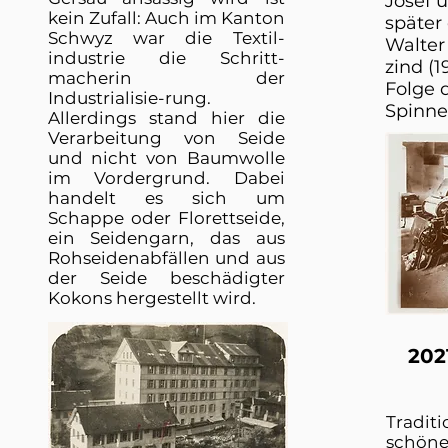
Josef 
kein Zufall: Auch im Kanton
später
Schwyz war die Textil-
Walter
industrie die Schritt-
zind (1
macherin der
Folge 
Industrialisie-rung.
Spinner
Allerdings stand hier die
Verarbeitung von Seide
und nicht von Baumwolle
im Vordergrund. Dabei
handelt es sich um
Schappe oder Florettseide,
ein Seidengarn, das aus
Rohseidenabfällen und aus
der Seide beschädigter
Kokons hergestellt wird.
202
Tradi
schö