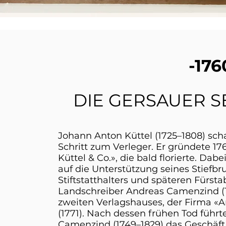
-176
DIE GERSAUER 
Johann Anton Küttel (1725–1808) scha
Schritt zum Verleger. Er gründete 1
Küttel & Co.», die bald florierte. Da
auf die Unterstützung seines Stiefbru
Stiftstatthalters und späteren Fürsta
Landschreiber Andreas Camenzind (17
zweiten Verlagshauses, der Firma 
(1771). Nach dessen frühen Tod führt
Camenzind (1749–1829) das Geschäft 