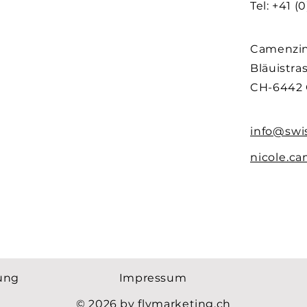
Tel: +41 (
Camenzin
Bläuistra
CH-6442 
info@swi
nicole.c
ung
Impressum
© 2026 by flymarketing.ch