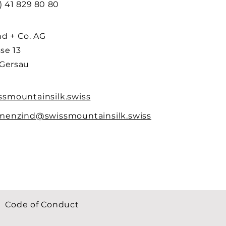
0) 41 829 80 80
d + Co. AG
sse 13
Gersau
ssmountainsilk.swiss
amenzind@swissmountainsilk.swiss
Code of Conduct