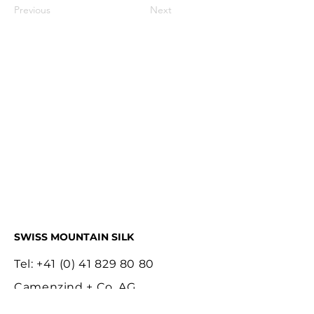
Previous
Next
SWISS MOUNTAIN SILK
Tel:
+41 (0) 41 829 80 80
Camenzind + Co. AG
Bläuistrasse 13