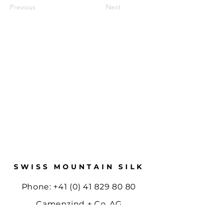
Previous
Next
SWISS MOUNTAIN SILK
Phone:
+41 (0) 41 829 80 80
Camenzind + Co. AG
Bläuistrasse 13